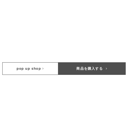
pop up shop
店舗で試着する
商品を購入する
自宅で試着する
-->
INSTAGRAM