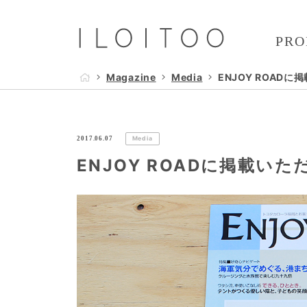
PRO
Magazine
Media
ENJOY ROAD
2017.06.07
Media
ENJOY ROADに掲載い