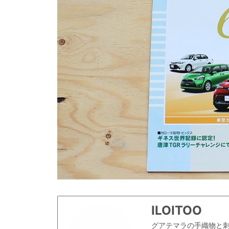
ILOITOO
グアテマラの手織物と刺繍