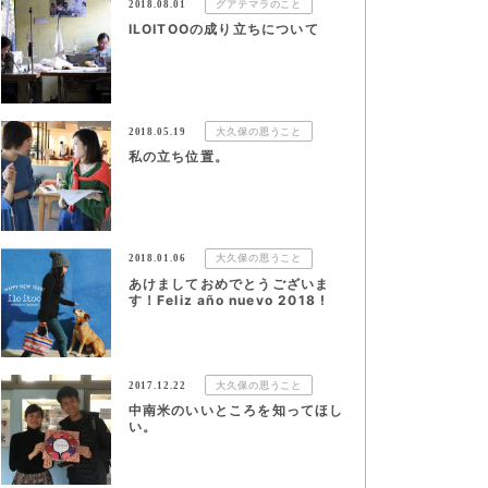
2018.08.01
グアテマラのこと
ILOITOOの成り立ちについて
2018.05.19
大久保の思うこと
私の立ち位置。
2018.01.06
大久保の思うこと
あけましておめでとうございま
す！Feliz año nuevo 2018 !
2017.12.22
大久保の思うこと
中南米のいいところを知ってほし
い。